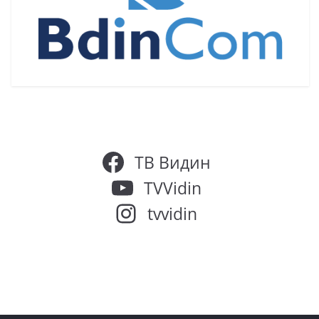
ТВ Видин
TVVidin
tvvidin