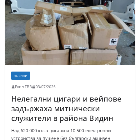
НОВИНИ
Екип ТВВ
03/07/2026
Нелегални цигари и вейпове
задържаха митнически
служители в района Видин
Над 620 000 къса цигари и 10 500 електронни
устройства за пушене без български акцизен