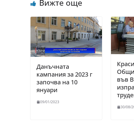
Вижте още
Краси
Данъчната
Общи
кампания за 2023 г
във 
започва на 10
изпр
януари
труде
09/01/2023
30/08/2