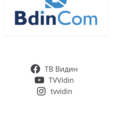
ТВ Видин
TVVidin
tvvidin