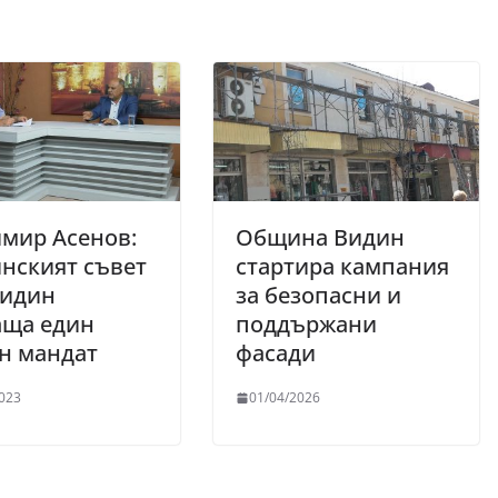
мир Асенов:
Община Видин
нският съвет
стартира кампания
Видин
за безопасни и
аща един
поддържани
н мандат
фасади
023
01/04/2026