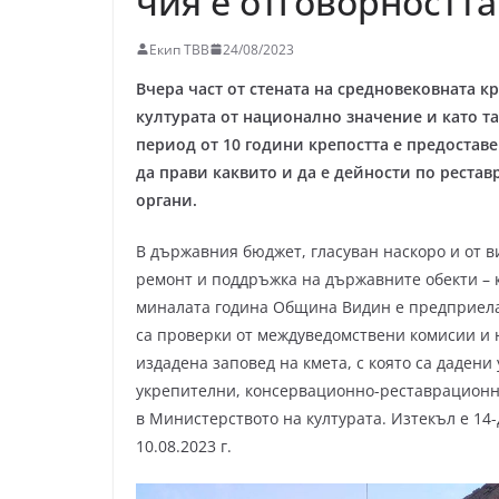
чия е отговорността
Екип ТВВ
24/08/2023
Вчера част от стената на средновековната к
културата от национално значение и като та
период от 10 години крепостта е предостав
да прави каквито и да е дейности по реста
органи.
В държавния бюджет, гласуван наскоро и от в
ремонт и поддръжка на държавните обекти – к
миналата година Община Видин е предприела
са проверки от междуведомствени комисии и н
издадена заповед на кмета, с която са даден
укрепителни, консервационно-реставрационни
в Министерството на културата. Изтекъл е 14-
10.08.2023 г.