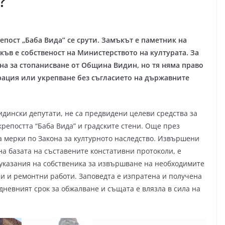
?
репост „Баба Вида” се срути. Замъкът е паметник на
къв е собственост на Министерството на културата. За
ена за стопанисване от Община Видин, но тя няма право
врация или укрепване без съгласието на държавните
идински депутати, не са предвидени целеви средства за
репостта “Баба Вида” и градските стени. Още през
 мерки по Закона за културното наследство. Извършени
а базата на съставените констативни протоколи, е
и указания на собственика за извършване на необходимите
 и ремонтни работи. Заповедта е изпратена и получена
дневният срок за обжалване и същата е влязла в сила на