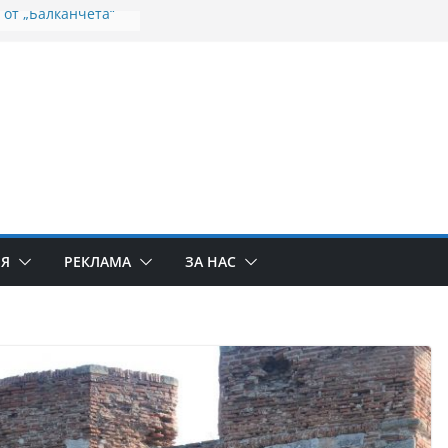
 от „Балканчета“
ята на
лело
роточива икона на
родица пристига
 минералните
динско продължава
апочва
а целевата помощ
во на Дунав не
еми с
ИЯ
РЕКЛАМА
ЗА НАС
ето на населените
ието на реката