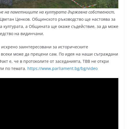
не на паметниците на културата държавна собственост,
 Цветан Ценков. Общинското ръководство ще настоява за
а културата, а Общината ще окаже съдействие, за да може
ледство на видинчани.
 искрено заинтересовани за историческите
 всеки може да прецени сам. По идея на наши съграждани
кт е, че в протоколите от заседанията, ТВВ не откри
ли по темата.
https://www.parliament.bg/bg/video