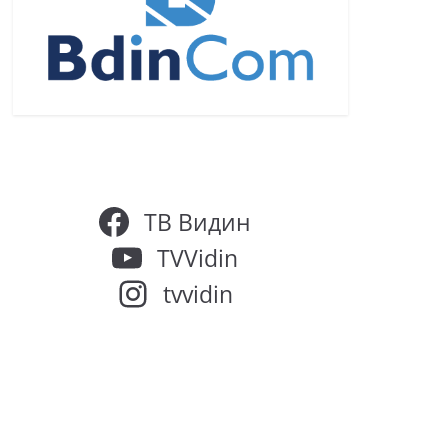
ТВ Видин
TVVidin
tvvidin