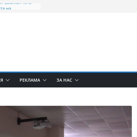
от „Балканчета“
та на
ело
оточива икона на
одица пристига
минералните
инско продължава
почва
 целевата помощ
о на Дунав не
ми с
ИЯ
РЕКЛАМА
ЗА НАС
то на населените
ето на реката