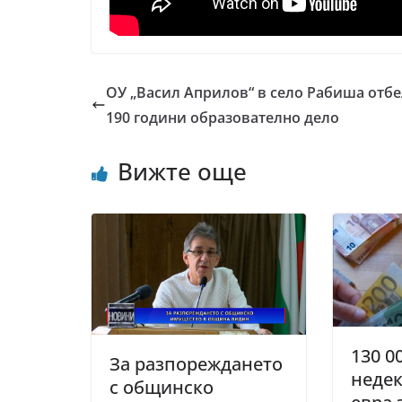
ОУ „Васил Априлов“ в село Рабиша отбе
190 години образователно дело
Вижте още
130 0
За разпореждането
неде
с общинско