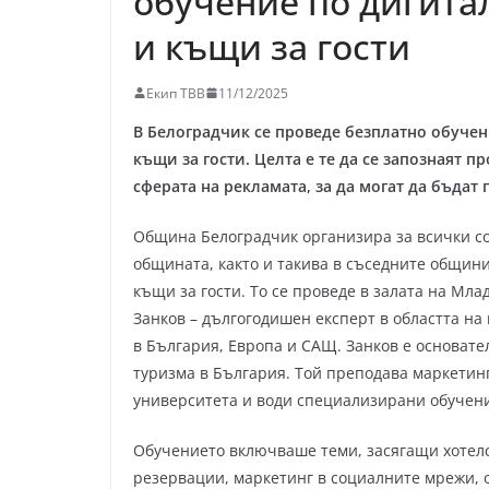
обучение по дигита
и къщи за гости
Екип ТВВ
11/12/2025
В Белоградчик се проведе безплатно обучен
къщи за гости. Целта е те да се запознаят
сферата на рекламата, за да могат да бъдат
Община Белоградчик организира за всички со
общината, както и такива в съседните общини
къщи за гости. То се проведе в залата на Мла
Занков – дългогодишен експерт в областта на
в България, Европа и САЩ. Занков е основат
туризма в България. Той преподава маркетинг
университета и води специализирани обучени
Обучението включваше теми, засягащи хотелс
резервации, маркетинг в социалните мрежи, 