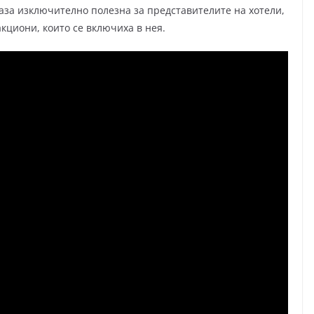
аза изключително полезна за представителите на хотели,
кциони, които се включиха в нея.