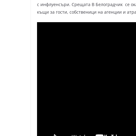
с инфлуенсъри. Срещата В Белоградчик се ок
къщи за гости, собственици на агенции и атра