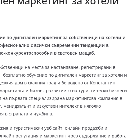
лен маркетинг за хотели
ие по дигитален маркетинг за собственици на хотели и
 професионално с всички съвременни тенденции в
 по-конкурентоспособни в световен мащаб.
бственици на места за настаняване, регистрирани в
, безплатно обучение по дигитален маркетинг за хотели и
дежкия дом в скалния град и бе водено от Константин
 маркетинга и бизнес развитието на туристически бизнеси
ел на първата специализирана маркетингова компания в
, мениджмънт и изкуствен интелект в няколко
я в страната и чужбина.
кия и туристически уеб сайт, онлайн продажби и
онлайн репутация и маркетинг чрез съдържание и работа