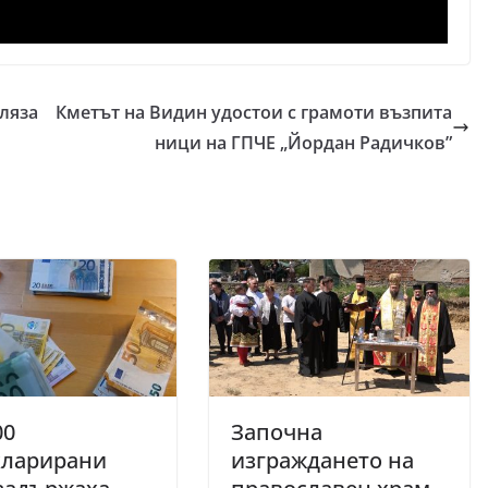
ляза
Кметът на Видин удостои с грамоти възпита
ници на ГПЧЕ „Йордан Радичков”
00
Започна
кларирани
изграждането на