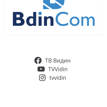
ТВ Видин
TVVidin
tvvidin