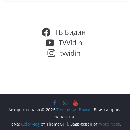
ТВ Видин
TVVidin
tvvidin
Авторско право © 2026
Телевизия Видин
. Всички права
запазени.
Тема:
ColorMag
от ThemeGrill. Задвижван от
WordPress
.