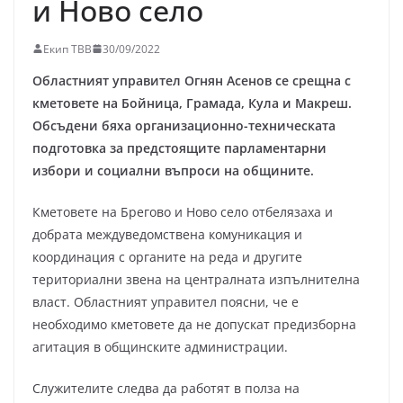
и Ново село
Екип ТВВ
30/09/2022
Областният управител Огнян Асенов се срещна с
кметовете на Бойница, Грамада, Кула и Макреш.
Обсъдени бяха организационно-техническата
подготовка за предстоящите парламентарни
избори и социални въпроси на общините.
Кметовете на Брегово и Ново село отбелязаха и
добрата междуведомствена комуникация и
координация с органите на реда и другите
териториални звена на централната изпълнителна
власт. Областният управител поясни, че е
необходимо кметовете да не допускат предизборна
агитация в общинските администрации.
Служителите следва да работят в полза на