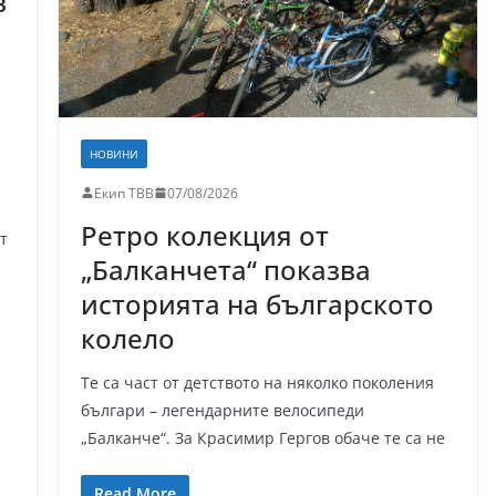
в
НОВИНИ
Екип ТВВ
07/08/2026
Ретро колекция от
т
„Балканчета“ показва
историята на българското
колело
Те са част от детството на няколко поколения
българи – легендарните велосипеди
„Балканче“. За Красимир Гергов обаче те са не
Read More