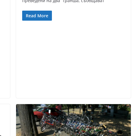
преведени на два транша, съобщават
Read More