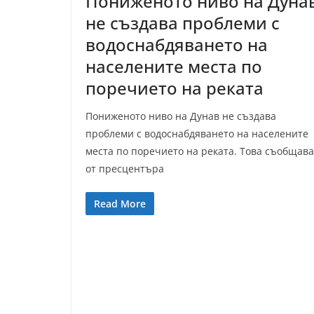
Пониженото ниво на Дуна
не създава проблеми с
водоснабдяването на
населените места по
поречието на реката
Пониженото ниво на Дунав не създава
проблеми с водоснабдяването на населените
места по поречието на реката. Това съобщава
от пресцентъра
Read More