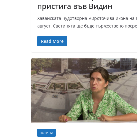
пристига във Видин
Хавайската чудотворна мироточива икона на 
август. Светинята ще бъде тържествено поср
Read More
НОВИНИ