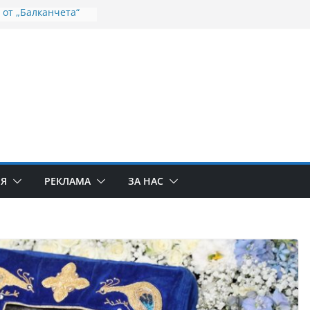
 от „Балканчета“
ята на
лело
роточива икона на
родица пристига
 минералните
динско продължава
апочва
а целевата помощ
во на Дунав не
еми с
ИЯ
РЕКЛАМА
ЗА НАС
ето на населените
ието на реката