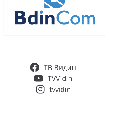
ТВ Видин
TVVidin
tvvidin