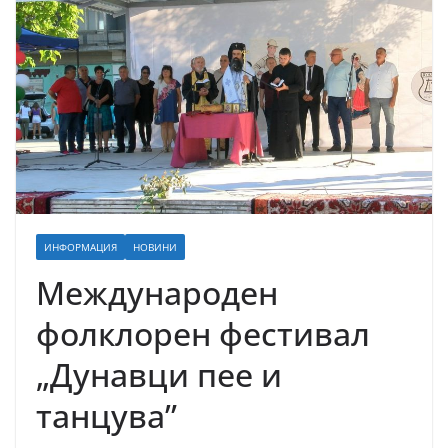
ИНФОРМАЦИЯ
НОВИНИ
Международен
фолклорен фестивал
„Дунавци пее и
танцува”