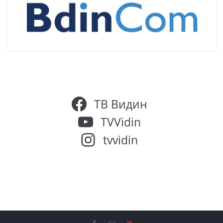
ТВ Видин
TVVidin
tvvidin