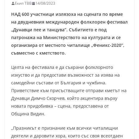
Екип ТВВ
14/08/2023
НАД 600 участници излязоха на сцената по време
на двудневния международен фолклорен фестивал
„Дунавци пее и танцува”. Събитието е под
патронажа на Министерството на културата и се
организира от местното читалище „Феникс-2020”,
съвместно с кметството.
Целта на фестивала е да съхрани фолклорното
изкуство и да предостави възможност за изява на
самодейни състави от България и чужбина.
Приветствие към присъстващите отправи кметът на
Дунавци Димчо Скорчев, който акцентира върху
новата придобивка – сцена, предоставена от
Община Видин.
„Празникът е признание към всички читалищни
деятели и даровити хора, които със своя всеотдаен