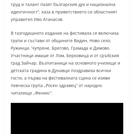
труд и талант пазят българския дух и национална
идентичност”, каза в приветствието си областният
управител Иво Атанасов.
В тазгодишното издание на фестивала се включиха
групи и състави от общините Видин, Ново село,
Ружинци, Чупрене, Брегово, Грамада и Димово.
Участници имаше от Лом, Берковица и от сръбския
град Зайчар. Възпитаници на основното училище и
детската градина в Дунавци поздравиха всички
гости, а първа на фестивалната сцена се изяви
певческа група „Росен здравец” от народно
читалище „Феникс”.