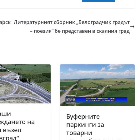
арск
Литературният сборник „Белоградчик градът
– поезия” бе представен в скалния град
рши
Буферните
ждането на
паркинги за
 възел
товарни
вград“