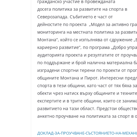
гражданско участие в провежданата
досега политика за развитите на спорта в
Северозапада. Събитието е част от
дейностите по проекта „Модел за активно гр
мониторинга на местната политика за развит
Монтана“, който се изпълнява от сдружение „
кариерно развитие“, по програма „Добро упра
аудиторията проекта и резултатите от проучв
по поддържане и брой налична материална ба
изградени спортни терени по проекти от про
общините Монтана и Пирот. Интересни предл
спорта в тези общини, като част от тях бяха 
обекти чрез натиск върху общините и техните
експертите и в трите общини, които се занима
развитието на тази област. Предстои обществ
анкетно проучване на политиката за спорт в
ДОКЛАД-ЗА-ПРОУЧВАНЕ-СЪСТОЯНИЕТО-НА-МЕХАН