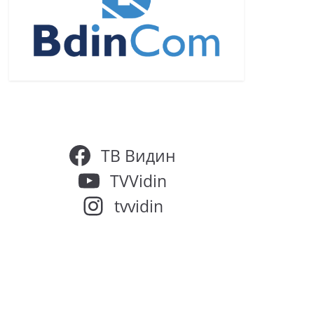
ТВ Видин
TVVidin
tvvidin