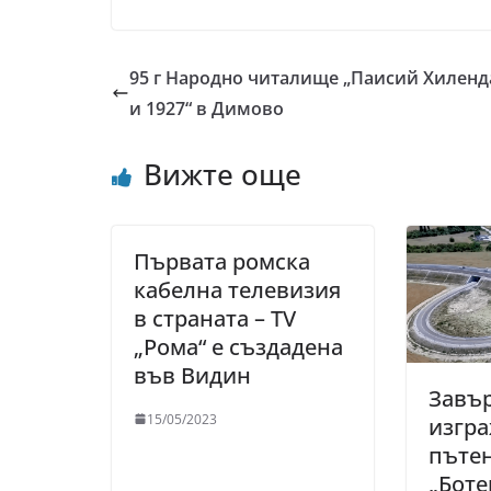
95 г Народно читалище „Паисий Хиленд
и 1927“ в Димово
Вижте още
Първата ромска
кабелна телевизия
в страната – TV
„Рома“ е създадена
във Видин
Завъ
15/05/2023
изгра
пътен
„Боте