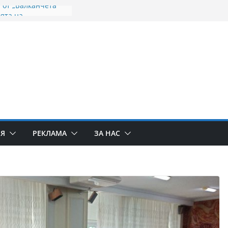
 от „Балканчета“
ята на
лело
роточива икона на
родица пристига
 минералните
динско продължава
апочва
а целевата помощ
во на Дунав не
еми с
ИЯ
РЕКЛАМА
ЗА НАС
ето на населените
ието на реката