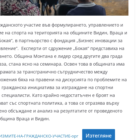
ажданското участие във формулирането, управлението и
ие на спорта на територията на общините Видин, Враца и
Бокая“, в партньорство с фондация „Бизнес иновации за
вление“. Експерти от сдружение „Бокая“ представиха на
ането. Община Монтана е лидер сред другите два града
за, стана ясно на семинара. Освен това в общината има
грамата за трансгранично сътрудничество между
ожения бяха на правени на дискусията по проблемите на
за гражданска инициатива за изграждане на спортни
 специалисти. Като крайно недостатъчен е броят на
ват със спортната политика, а това се отразява върху
ено обсъждане и анализ на резултатите от проведеното
 община Враца и Видин.
Изтегляне
ИЗМИТЕ-НА-ГРАЖДАНСКО-УЧАСТИЕ-орг