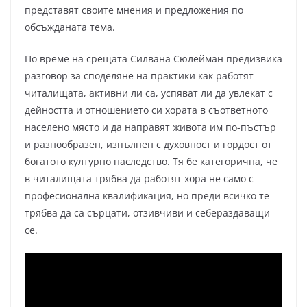
представят своите мнения и предложения по
обсъжданата тема.
По време на срещата Силвана Сюлейман предизвика
разговор за споделяне на практики как работят
читалищата, активни ли са, успяват ли да увлекат с
дейността и отношението си хората в съответното
населено място и да направят живота им по-пъстър
и разнообразен, изпълнен с духовност и гордост от
богатото културно наследство. Тя бе категорична, че
в читалищата трябва да работят хора не само с
професионална квалификация, но преди всичко те
трябва да са сърцати, отзивчиви и себераздаващи
се.