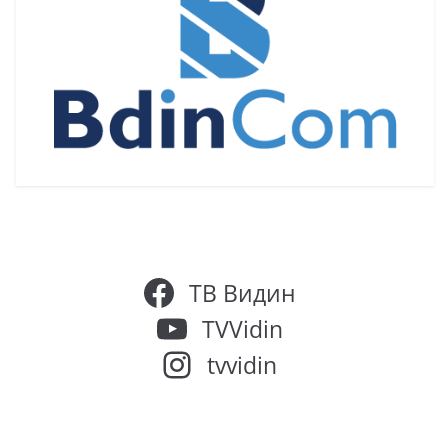
ТВ Видин
TVVidin
tvvidin