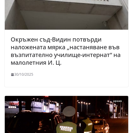
Окръжен съд-Видин потвърди
наложената мярка „настаняване във
възпитателно училище-интернат“ на
малолетния И. Ц.
30/10/2025