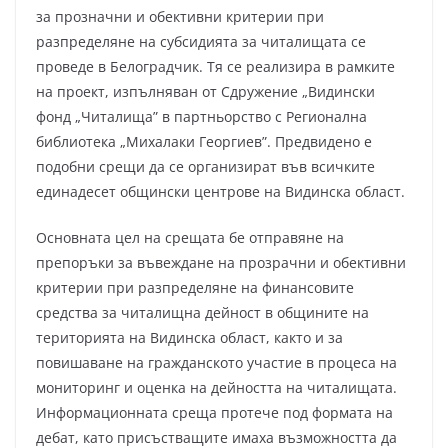
за прозначни и обективни критерии при
разпределяне на субсидията за читалищата се
проведе в Белоградчик. Тя се реализира в рамките
на проект, изпълняван от Сдружение „Видински
фонд „Читалища” в партньорство с Регионална
библиотека „Михалаки Георгиев”. Предвидено е
подобни срещи да се организират във всичките
единадесет общински центрове на Видинска област.
Основната цел на срещата бе отправяне на
препоръки за въвеждане на прозрачни и обективни
критерии при разпределяне на финансовите
средства за читалищна дейност в общините на
територията на Видинска област, както и за
повишаване на гражданското участие в процеса на
мониторинг и оценка на дейността на читалищата.
Информационната среща протече под формата на
дебат, като присъстващите имаха възможността да