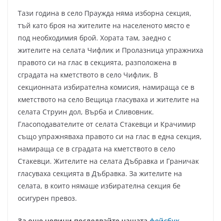
Тази година в село Праужда няма изборна секция,
тъй като броя на жителите на населеното място е
под необходимия брой. Хората там, заедно с
жителите на селата Чифлик и Пролазница упражниха
правото си на глас в секцията, разположена в
сградата на кметството в село Чифлик. В
секционната избирателна комисия, намираща се в
кметството на село Вещица гласуваха и жителите на
селата Струин дол, Върба и Сливовник.
Гласоподавателите от селата Стакевци и Крачимир
също упражняваха правото си на глас в една секция,
намираща се в сградата на кметството в село
Стакевци. Жителите на селата Дъбравка и Граничак
гласуваха секцията в Дъбравка. За жителите на
селата, в които нямаше избирателна секция бе
осигурен превоз.
За още новини последвайте нашата
фейсбук