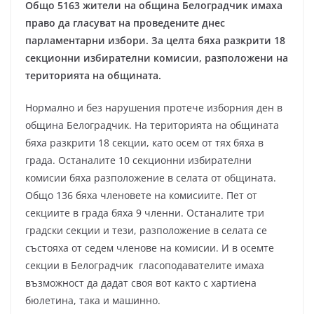
Общо 5163 жители на община Белоградчик имаха
право да гласуват на проведените днес
парламентарни избори. За целта бяха разкрити 18
секционни избирателни комисии, разположени на
територията на общината.
Нормално и без нарушения протече изборния ден в
община Белоградчик. На територията на общината
бяха разкрити 18 секции, като осем от тях бяха в
града. Останалите 10 секционни избирателни
комисии бяха разположение в селата от общината.
Общо 136 бяха членовете на комисиите. Пет от
секциите в града бяха 9 членни. Останалите три
градски секции и тези, разположение в селата се
състояха от седем членове на комисии. И в осемте
секции в Белоградчик гласоподавателите имаха
възможност да дадат своя вот както с хартиена
бюлетина, така и машинно.