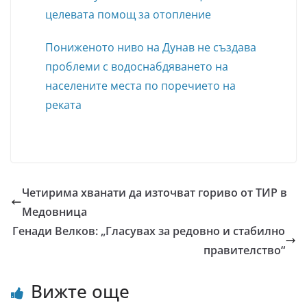
целевата помощ за отопление
Пониженото ниво на Дунав не създава
проблеми с водоснабдяването на
населените места по поречието на
реката
Четирима хванати да източват гориво от ТИР в
Медовница
Генади Велков: „Гласувах за редовно и стабилно
правителство“
Вижте още