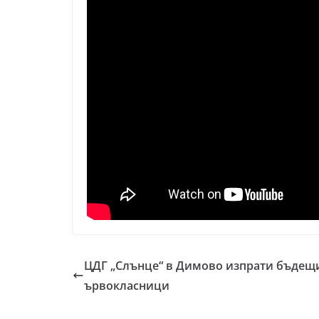
ЦДГ „Слънце“ в Димово изпрати бъдещ
ървокласници