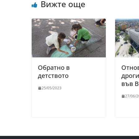
Вижте още
Обратно в
Отно
детството
дрог
във 
25/05/2023
27/06/2