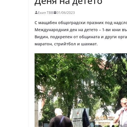
Деня на детето
Екип ТВВ
01/06/2023
С мащабен общоградски празник под надслов
Международния ден на детето – 1-ви юни въ
Видин, подкрепен от общината и други орга
маратон, стрийтбол и шахмат.