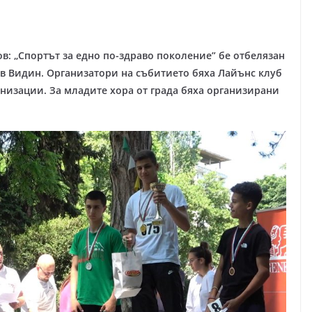
: „Спортът за едно по-здраво поколение” бе отбелязан
в Видин. Организатори на събитието бяха Лайънс клуб
низации. За младите хора от града бяха организирани