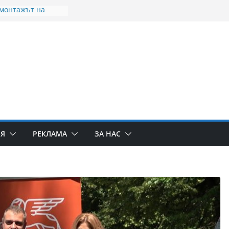
 монтажът на
 детски
Видин
авител Огнян
на с министъра на
ександър Пулев
нското село
вът от година на
е по-плитък
жение Господне
 полицейска
мада
ИЯ
РЕКЛАМА
ЗА НАС