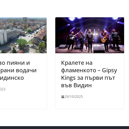
во пияни и
Кралете на
ирани водачи
фламенкото – Gipsy
Видинско
Kings за първи път
във Видин
023
29/10/2025