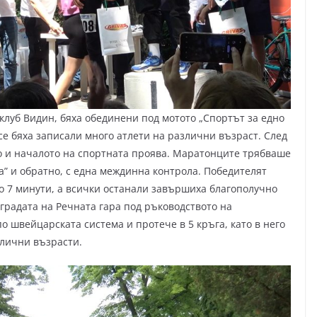
клуб Видин, бяха обединени под мотото „Спортът за едно
се бяха записали много атлети на различни възраст. След
но и началото на спортната проява. Маратонците трябваше
а” и обратно, с една междинна контрола. Победителят
о 7 минути, а всички останали завършиха благополучно
сградата на Речната гара под ръководството на
 швейцарската система и протече в 5 кръга, като в него
злични възрасти.