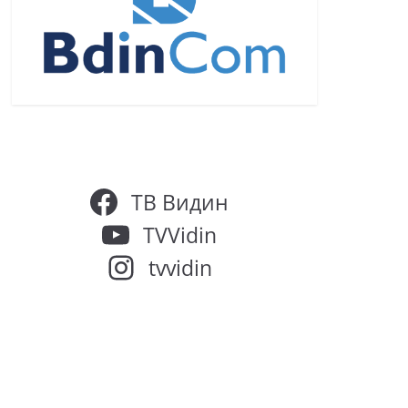
ТВ Видин
TVVidin
tvvidin