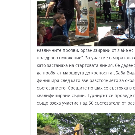
Различните прояви, организирани от Лайънс 
по-здраво поколение”. За участие в маратона 
като застанаха на стартовата линия, бе даде
да пробягат маршрута до крепостта „Баба Вид
финишира след като взе разстоянието за окол
състезанието. Срещите по шах се състояха в 
квалифицирани съдии. Турнирът се проведе по
също взеха участие над 50 състезатели от ра