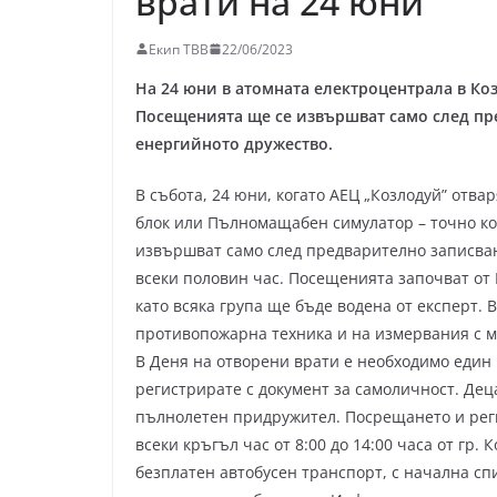
врати на 24 юни
Екип ТВВ
22/06/2023
На 24 юни в атомната електроцентрала в Ко
Посещенията ще се извършват само след пр
енергийното дружество.
В събота, 24 юни, когато АЕЦ „Козлодуй” отва
блок или Пълномащабен симулатор – точно ко
извършват само след предварително записване.
всеки половин час. Посещенията започват о
като всяка група ще бъде водена от експерт.
противопожарна техника и на измервания с м
В Деня на отворени врати е необходимо един 
регистрирате с документ за самоличност. Дец
пълнолетен придружител. Посрещането и регис
всеки кръгъл час от 8:00 до 14:00 часа от гр
безплатен автобусен транспорт, с начална сп