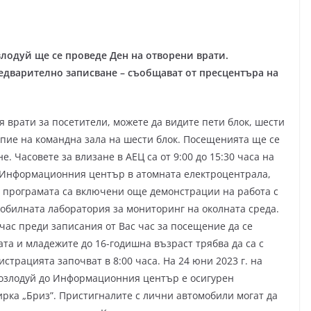
злодуй ще се проведе Ден на отворени врати.
едварително записване – съобщават от пресцентъра на
ря врати за посетители, можете да видите пети блок, шести
пие на командна зала на шести блок. Посещенията ще се
 Часовете за влизане в АЕЦ са от 9:00 до 15:30 часа на
т Информационния център в атомната електроцентрала,
 В програмата са включени още демонстрации на работа с
обилната лаборатория за мониторинг на околната среда.
час преди записания от Вас час за посещение да се
ата и младежите до 16-годишна възраст трябва да са с
трацията започват в 8:00 часа. На 24 юни 2023 г. на
. Козлодуй до Информационния център е осигурен
ирка „Бриз”. Пристигналите с лични автомобили могат да