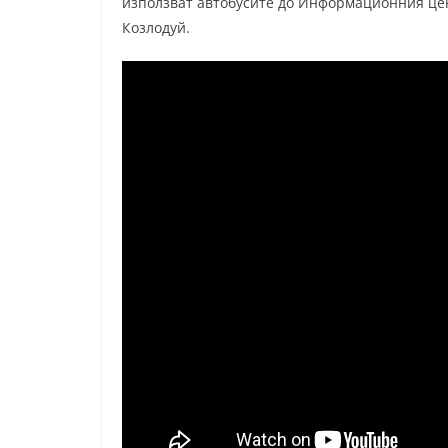
използват автобусите до Информационния цен
Козлодуй.