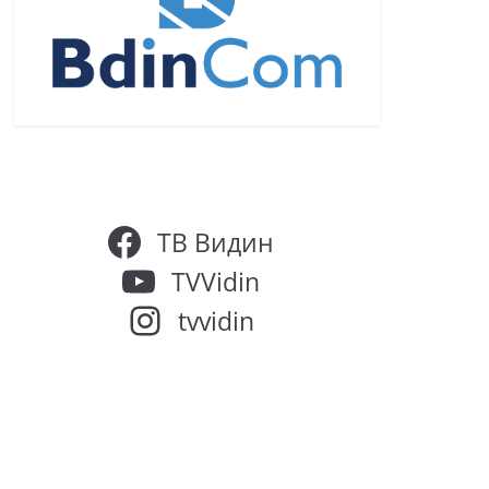
ТВ Видин
TVVidin
tvvidin