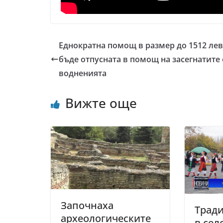
Еднократна помощ в размер до 1512 ле
бъде отпусната в помощ на засегнатите 
водненията
Вижте още
Започнаха
Трад
археологическите
в сел