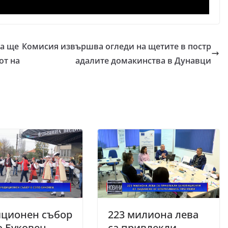
ва ще
Комисия извършва огледи на щетите в постр
от на
адалите домакинства в Дунавци
иционен събор
223 милиона лева
о Буковец
са привлекли