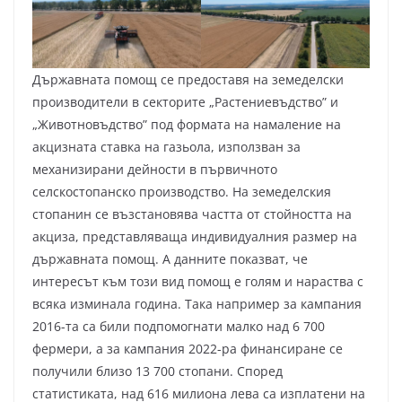
Държавната помощ се предоставя на земеделски
производители в секторите „Растениевъдство” и
„Животновъдство” под формата на намаление на
акцизната ставка на газьола, използван за
механизирани дейности в първичното
селскостопанско производство. На земеделския
стопанин се възстановява частта от стойността на
акциза, представляваща индивидуалния размер на
държавната помощ. А данните показват, че
интересът към този вид помощ е голям и нараства с
всяка изминала година. Така например за кампания
2016-та са били подпомогнати малко над 6 700
фермери, а за кампания 2022-ра финансиране се
получили близо 13 700 стопани. Според
статистиката, над 616 милиона лева са изплатени на