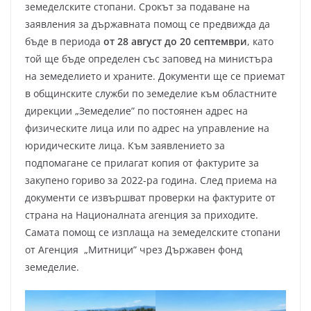
земеделските стопани. Срокът за подаване на
заявления за държавната помощ се предвижда да
бъде в периода
от 28 август до 20 септември
, като
той ще бъде определен със заповед на министъра
на земеделието и храните. Документи ще се приемат
в общинските служби по земеделие към областните
дирекции „Земеделие” по постоянен адрес на
физическите лица или по адрес на управление на
юридическите лица. Към заявлението за
подпомагане се прилагат копия от фактурите за
закупено гориво за 2022-ра година. След приема на
документи се извършват проверки на фактурите от
страна на Националната агенция за приходите.
Самата помощ се изплаща на земеделските стопани
от Агенция „Митници” чрез Държавен фонд
земеделие.