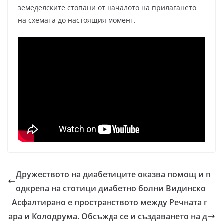
земеделските стопани от началото на прилагането
на схемата до настоящия момент.
Дружеството на диабетиците оказва помощ и п
одкрепа на стотици диабетно болни Видинско
Асфалтирано е пространството между Речната г
ара и Колодрума. Обсъжда се и създаването на д