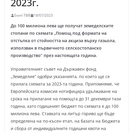
2023г.
Екип ТВВ
18/07/2023
До 100 милиона лева ще получат земеделските
стопани по схемата „Помощ под формата на
отстъпка от стойността на акциза върху газьола,
използван в първичното селскостопанско
производство” през настоящата година.
Управителният съвет на Държавен фонд
„Земеделие” одобри указанията, по които ще се
прилага схемата за 2023-та година. Припомняме, че
Европейската комисия нотифицира удължаване на
срока на прилагане на помощта до 31 декември тази
година, като годишният бюджет по схемата е до 100
милиона лева. Ставката на литър гориво ще бъде
определена на по-късен етап, на базата на бюджета
и сбора от индивидуалните годишни квоти на