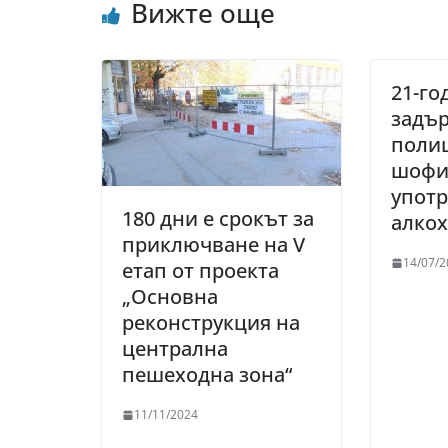
Вижте още
21-го
задъ
полиц
шофи
употр
180 дни е срокът за
алко
приключване на V
14/07/2
етап от проекта
„Основна
реконструкция на
централна
пешеходна зона“
11/11/2024