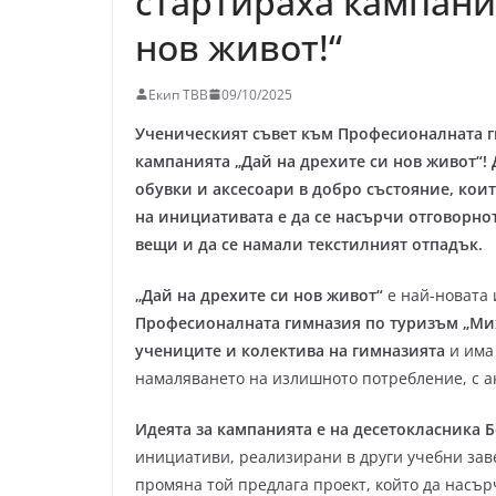
стартираха кампани
нов живот!“
Екип ТВВ
09/10/2025
Ученическият съвет към Професионалната г
кампанията „Дай на дрехите си нов живот“! 
обувки и аксесоари в добро състояние, кои
на инициативата е да се насърчи отговорнот
вещи и да се намали текстилният отпадък.
„Дай на дрехите си нов живот“
е най-новата
Професионалната гимназия по туризъм „Ми
учениците и колектива на гимназията
и има 
намаляването на излишното потребление, с а
Идеята за кампанията е на десетокласника 
инициативи, реализирани в други учебни зав
промяна той предлага проект, който да насъ