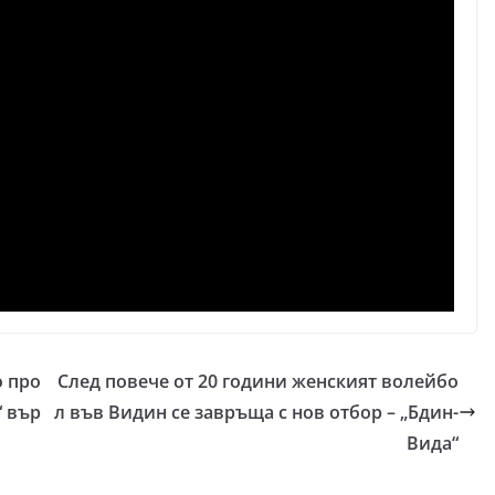
о про
След повече от 20 години женският волейбо
“ вър
л във Видин се завръща с нов отбор – „Бдин-
Вида“