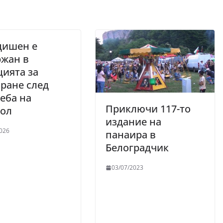
дишен е
ржан в
ията за
ране след
еба на
Приключи 117-то
хол
издание на
026
панаира в
Белоградчик
03/07/2023