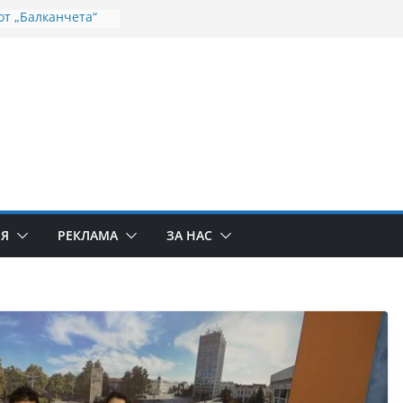
от „Балканчета“
та на
ело
оточива икона на
одица пристига
минералните
инско продължава
почва
 целевата помощ
о на Дунав не
ми с
ИЯ
РЕКЛАМА
ЗА НАС
то на населените
ето на реката