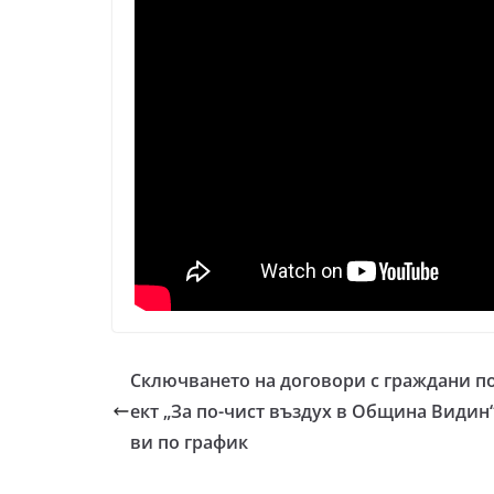
Сключването на договори с граждани п
ект „За по-чист въздух в Община Видин
ви по график