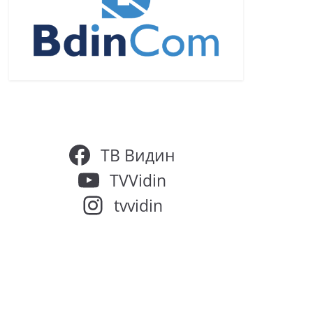
ТВ Видин
TVVidin
tvvidin