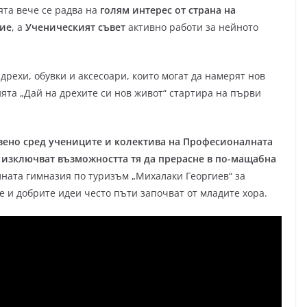
та вече се радва на
голям интерес от страна на
ние
, а
Ученическият съвет
активно работи за нейното
дрехи, обувки и аксесоари, които могат да намерят нов
ята „Дай на дрехите си нов живот“ стартира на първи
вено сред учениците и колектива на Професионалната
 изключват възможността тя да прерасне в по-мащабна
ната гимназия по туризъм „Михалаки Георгиев“ за
е и добрите идеи често пъти започват от младите хора.