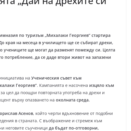
ята „Дай на дрехите си
имназия по туризъм „Михалаки Георгиев“ стартира
До края на месеца в училището ще се събират дрехи,
то учениците ще могат да разменят помежду си. Целта
о потребление, да се даде втори живот на запазени
 инициатива на
Ученическия съвет към
халаки Георгиев“
. Кампанията е насочена
изцяло към
за цел да поощри повторната употреба на дрехи и
кцент върху опазването на
околната среда.
Борислав Асенов
, който черпи вдъхновение от подобни
едения в страната. С въображение и стремеж към
рчи неговите съученици
да бъдат по-отговорни,