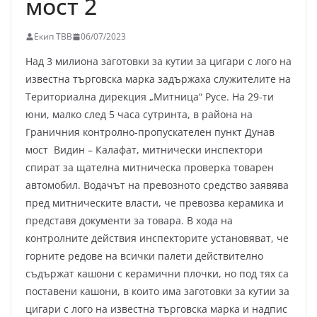
мост 2
Екип ТВВ
06/07/2023
Над 3 милиона заготовки за кутии за цигари с лого на
известна търговска марка задържаха служителите на
Териториална дирекция „Митница“ Русе. На 29-ти
юни, малко след 5 часа сутринта, в района на
Граничния контролно-пропускателен пункт Дунав
мост Видин – Калафат, митнически инспектори
спират за щателна митническа проверка товарен
автомобил. Водачът на превозното средство заявява
пред митническите власти, че превозва керамика и
представя документи за товара. В хода на
контролните действия инспекторите установяват, че
горните редове на всички палети действително
съдържат кашони с керамични плочки, но под тях са
поставени кашони, в които има заготовки за кутии за
цигари с лого на известна търговска марка и надпис