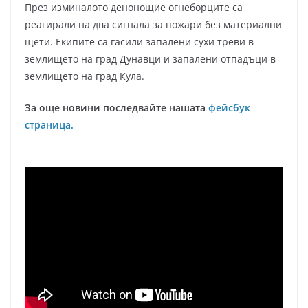
През изминалото денонощие огнеборците са
реагирали на два сигнала за пожари без материални
щети. Екипите са гасили запалени сухи треви в
землището на град Дунавци и запалени отпадъци в
землището на град Кула.
За още новини последвайте нашата
фейсбук
страница.