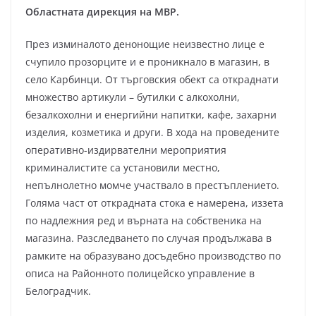
Областната дирекция на МВР.
През изминалото денонощие неизвестно лице е
счупило прозорците и е проникнало в магазин, в
село Карбинци. От търговския обект са откраднати
множество артикули – бутилки с алкохолни,
безалкохолни и енергийни напитки, кафе, захарни
изделия, козметика и други. В хода на проведените
оперативно-издирвателни мероприятия
криминалистите са установили местно,
непълнолетно момче участвало в престъплението.
Голяма част от открадната стока е намерена, иззета
по надлежния ред и върната на собственика на
магазина. Разследването по случая продължава в
рамките на образувано досъдебно производство по
описа на Районното полицейско управление в
Белоградчик.