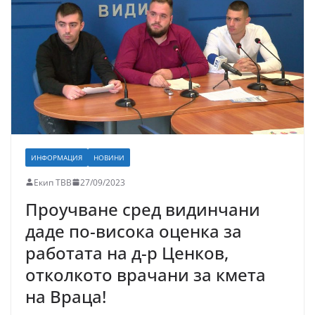
ИНФОРМАЦИЯ
НОВИНИ
Екип ТВВ
27/09/2023
Проучване сред видинчани
даде по-висока оценка за
работата на д-р Ценков,
отколкото врачани за кмета
на Враца!