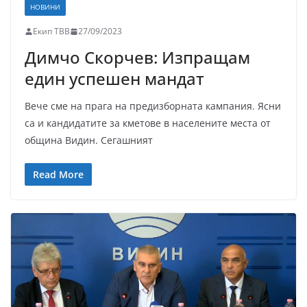
НОВИНИ
Екип ТВВ
27/09/2023
Димчо Скорчев: Изпращам
един успешен мандат
Вече сме на прага на предизборната кампания. Ясни
са и кандидатите за кметове в населените места от
община Видин. Сегашният
Read More