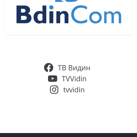
ТВ Видин
TVVidin
tvvidin